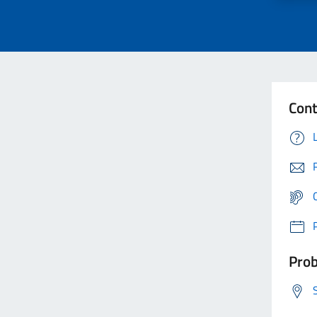
Cont
Prob