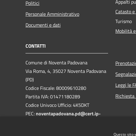
Appalti pu
Politici
Catasto e
Personale Amministrativo
Turismo
Documenti e dati
Mobilità e
CONTATTI
Comune di Noventa Padovana
Prenotaz
Via Roma, 4, 35027 Noventa Padovana
Segnalazi
(PD)
Leggi le 
Codice Fiscale: 80009610280
Richiesta
Partita IVA: 01471180289
Codice Univoco Ufficio: 4K5DKT
PEC:
noventapadovana.pd@cert.ip-
veneto.net
Centralino Unico: 0498952102
Questo sito 