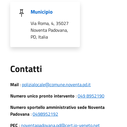
Municipio
Via Roma, 4, 35027
Noventa Padovana,
PD, Italia
Utili
Contatti
Mail
:
polizialocale@comune.noventa.pd.it
Numero unico pronto intervento
:
049 8952190
Numero sportello amministrativo sede Noventa
Padovana
:
0498952192
PEC
:
noventapadovana.pd@cert.ip-veneto.net