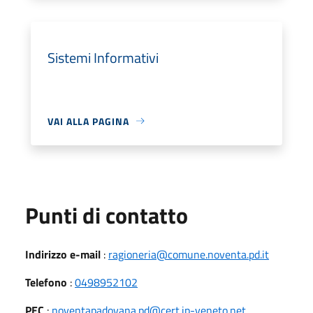
Sistemi Informativi
VAI ALLA PAGINA
Punti di contatto
Indirizzo e-mail
:
ragioneria@comune.noventa.pd.it
Telefono
:
0498952102
PEC
:
noventapadovana.pd@cert.ip-veneto.net