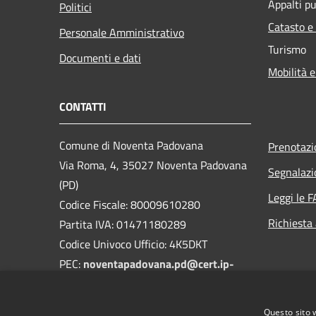
Appalti pu
Politici
Catasto e
Personale Amministrativo
Turismo
Documenti e dati
Mobilità e
CONTATTI
Comune di Noventa Padovana
Prenotaz
Via Roma, 4, 35027 Noventa Padovana
Segnalazi
(PD)
Leggi le 
Codice Fiscale: 80009610280
Richiesta
Partita IVA: 01471180289
Codice Univoco Ufficio: 4K5DKT
PEC:
noventapadovana.pd@cert.ip-
veneto.net
Centralino Unico: 0498952102
Questo sito 