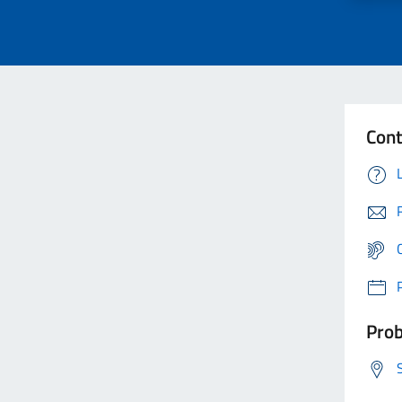
Cont
Prob