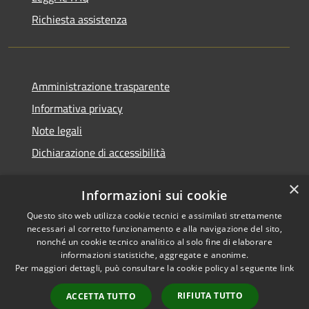
Richiesta assistenza
Amministrazione trasparente
Informativa privacy
Note legali
Dichiarazione di accessibilità
×
Informazioni sui cookie
Questo sito web utilizza cookie tecnici e assimilati strettamente
RSS
Copyright © 2026 • Comune di
necessari al corretto funzionamento e alla navigazione del sito,
Accessibilità
Noventa Padovana • Powered
nonché un cookie tecnico analitico al solo fine di elaborare
Privacy
Municipium
Accesso
by
•
informazioni statistiche, aggregate e anonime.
Per maggiori dettagli, può consultare la cookie policy al seguente
link
Cookie
redazione
Mappa del sito
RIFIUTA TUTTO
ACCETTA TUTTO
Obiettivi di accessibilità