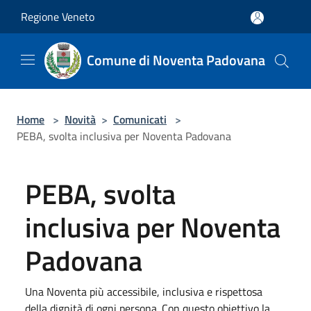
Salta al contenuto principale
Regione Veneto
Comune di Noventa Padovana
Home
>
Novità
>
Comunicati
>
PEBA, svolta inclusiva per Noventa Padovana
PEBA, svolta
inclusiva per Noventa
Padovana
Una Noventa più accessibile, inclusiva e rispettosa
della dignità di ogni persona. Con questo obiettivo la