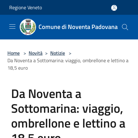
Salta al contenuto principale
Regione Veneto
Comune di Noventa Padovana
Home
>
Novità
>
Notizie
>
Da Noventa a Sottomarina: viaggio, ombrellone e lettino a
18,5 euro
Da Noventa a
Sottomarina: viaggio,
ombrellone e lettino a
18,5 euro