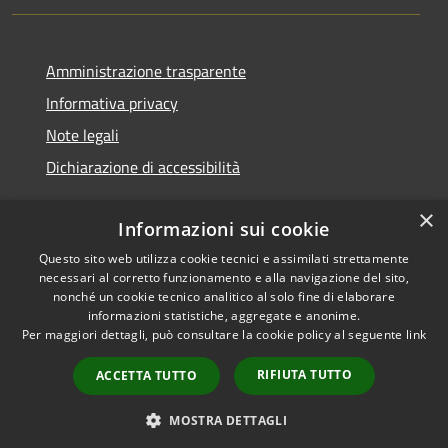
Amministrazione trasparente
Informativa privacy
Note legali
Dichiarazione di accessibilità
×
Informazioni sui cookie
Questo sito web utilizza cookie tecnici e assimilati strettamente
RSS
Copyright © 2026 • Comune di
necessari al corretto funzionamento e alla navigazione del sito,
Accessibilità
Noventa Padovana • Powered
nonché un cookie tecnico analitico al solo fine di elaborare
Privacy
Municipium
Accesso
by
•
informazioni statistiche, aggregate e anonime.
Per maggiori dettagli, può consultare la cookie policy al seguente
link
Cookie
redazione
Mappa del sito
RIFIUTA TUTTO
ACCETTA TUTTO
Obiettivi di accessibilità
Whistleblowing
MOSTRA DETTAGLI