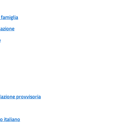
 famiglia
lazione
o
ulazione provvisoria
o italiano