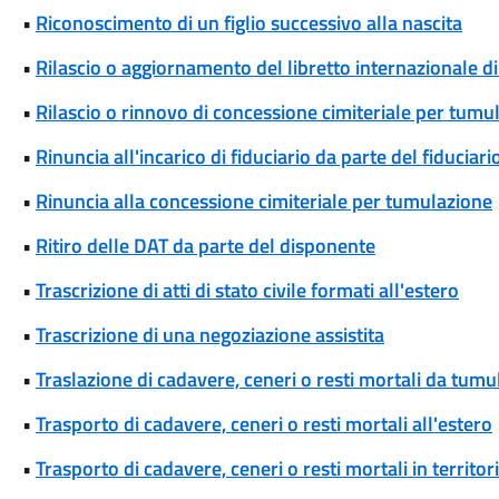
•
Riconoscimento di un figlio successivo alla nascita
•
Rilascio o aggiornamento del libretto internazionale di
•
Rilascio o rinnovo di concessione cimiteriale per tumu
•
Rinuncia all'incarico di fiduciario da parte del fiduciari
•
Rinuncia alla concessione cimiteriale per tumulazione
•
Ritiro delle DAT da parte del disponente
•
Trascrizione di atti di stato civile formati all'estero
•
Trascrizione di una negoziazione assistita
•
Traslazione di cadavere, ceneri o resti mortali da tum
•
Trasporto di cadavere, ceneri o resti mortali all'estero
•
Trasporto di cadavere, ceneri o resti mortali in territori