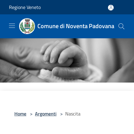
Salta al contenuto principale
Regione Veneto
Comune di Noventa Padovana
Home
>
Argomenti
>
Nascita