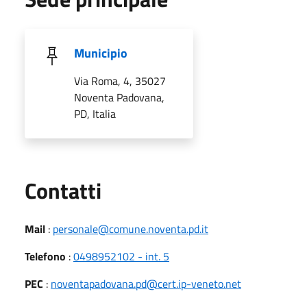
Municipio
Via Roma, 4, 35027
Noventa Padovana,
PD, Italia
Utili
Contatti
Mail
:
personale@comune.noventa.pd.it
Telefono
:
0498952102 - int. 5
PEC
:
noventapadovana.pd@cert.ip-veneto.net