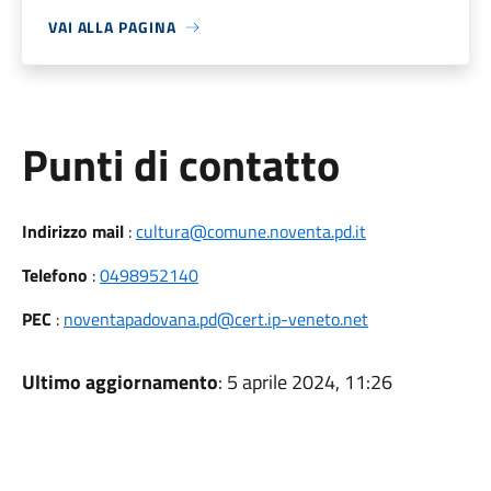
VAI ALLA PAGINA
Punti di contatto
Indirizzo mail
:
cultura@comune.noventa.pd.it
Telefono
:
0498952140
PEC
:
noventapadovana.pd@cert.ip-veneto.net
Ultimo aggiornamento
: 5 aprile 2024, 11:26