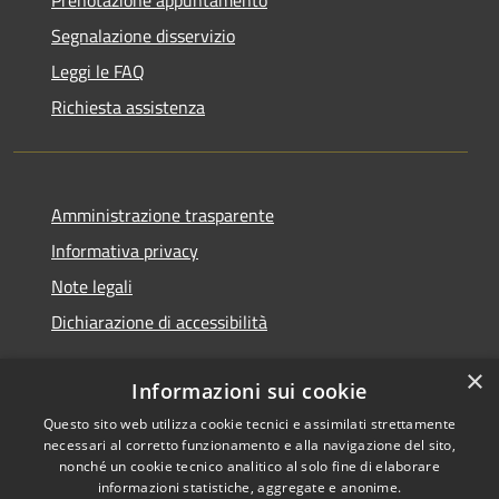
Segnalazione disservizio
Leggi le FAQ
Richiesta assistenza
Amministrazione trasparente
Informativa privacy
Note legali
Dichiarazione di accessibilità
×
Informazioni sui cookie
Questo sito web utilizza cookie tecnici e assimilati strettamente
RSS
Copyright © 2026 • Comune di
necessari al corretto funzionamento e alla navigazione del sito,
Accessibilità
Noventa Padovana • Powered
nonché un cookie tecnico analitico al solo fine di elaborare
Privacy
Municipium
Accesso
by
•
informazioni statistiche, aggregate e anonime.