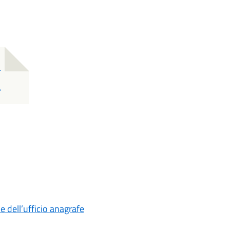
o
a
ie dell’ufficio anagrafe