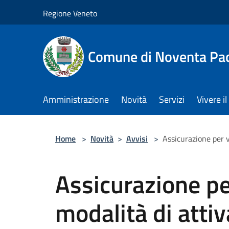
Salta al contenuto principale
Regione Veneto
Comune di Noventa Pa
Amministrazione
Novità
Servizi
Vivere 
Home
>
Novità
>
Avvisi
>
Assicurazione per v
Assicurazione per
modalità di atti