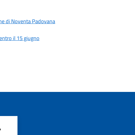
mune di Noventa Padovana
entro il 15 giugno
?