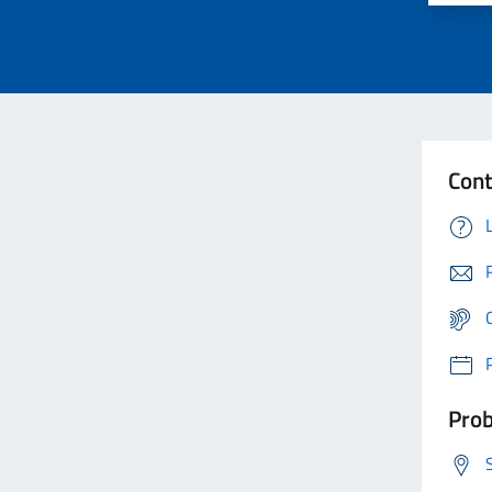
Cont
Prob