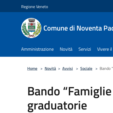
Salta al contenuto principale
Regione Veneto
Comune di Noventa Pa
Amministrazione
Novità
Servizi
Vivere 
Home
>
Novità
>
Avvisi
>
Sociale
>
Bando “F
Bando “Famiglie f
graduatorie