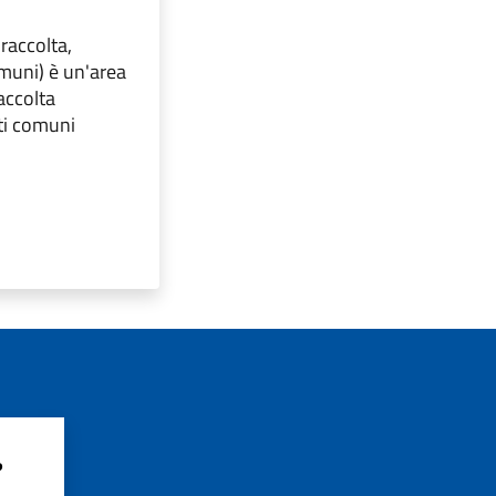
 raccolta,
omuni) è un'area
raccolta
lti comuni
?