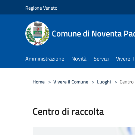
Salta al contenuto principale
Regione Veneto
Comune di Noventa Pa
Amministrazione
Novità
Servizi
Vivere 
Home
>
Vivere il Comune
>
Luoghi
>
Centro 
Centro di raccolta