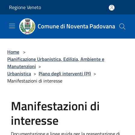
Salta al contenuto principale
Regione Veneto
Comune di Noventa Padovana
Home
>
Pianificazione Urbanistica, Edilizia, Ambiente e
Manutenzioni
>
Urbanistica
>
Piano degli interventi (PI)
>
Manifestazioni di interesse
Manifestazioni di
interesse
Documentazione e linee guida per la presentazione di