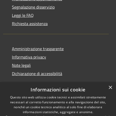
Segnalazione disservizio
Leggi le FAQ
Richiesta assistenza
Amministrazione trasparente
Informativa privacy
Note legali
Dichiarazione di accessibilità
×
Informazioni sui cookie
Questo sito web utilizza cookie tecnici e assimilati strettamente
RSS
Copyright © 2026 • Comune di
necessari al corretto funzionamento e alla navigazione del sito,
Accessibilità
Noventa Padovana • Powered
nonché un cookie tecnico analitico al solo fine di elaborare
Privacy
Municipium
Accesso
by
•
informazioni statistiche, aggregate e anonime.