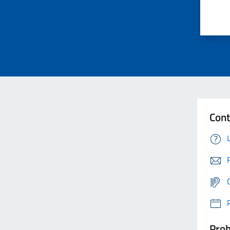
Cont
Prob