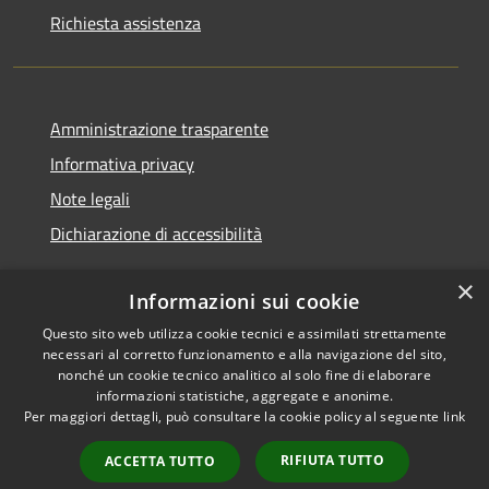
Richiesta assistenza
Amministrazione trasparente
Informativa privacy
Note legali
Dichiarazione di accessibilità
×
Informazioni sui cookie
Questo sito web utilizza cookie tecnici e assimilati strettamente
RSS
Copyright © 2026 • Comune di
necessari al corretto funzionamento e alla navigazione del sito,
Accessibilità
Noventa Padovana • Powered
nonché un cookie tecnico analitico al solo fine di elaborare
Privacy
Municipium
Accesso
by
•
informazioni statistiche, aggregate e anonime.
Per maggiori dettagli, può consultare la cookie policy al seguente
link
Cookie
redazione
Mappa del sito
RIFIUTA TUTTO
ACCETTA TUTTO
Obiettivi di accessibilità