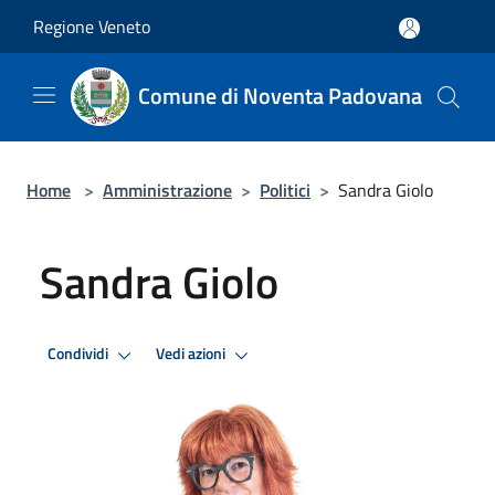
Salta al contenuto principale
Regione Veneto
Comune di Noventa Padovana
Home
>
Amministrazione
>
Politici
>
Sandra Giolo
Sandra Giolo
Condividi
Vedi azioni