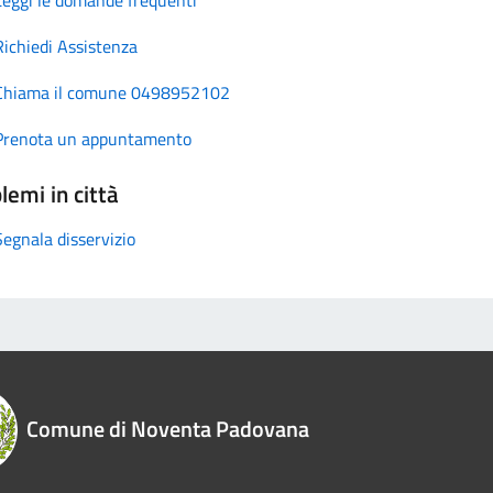
Richiedi Assistenza
Chiama il comune 0498952102
Prenota un appuntamento
lemi in città
Segnala disservizio
Comune di Noventa Padovana