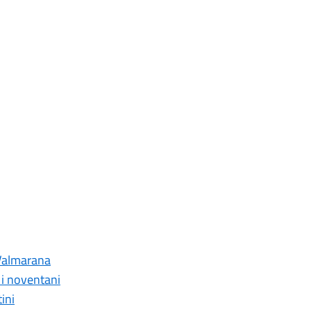
a Valmarana
r i noventani
ini