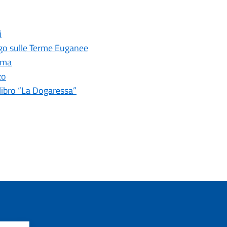
i
Fogo sulle Terme Euganee
Roma
zo
libro “La Dogaressa”