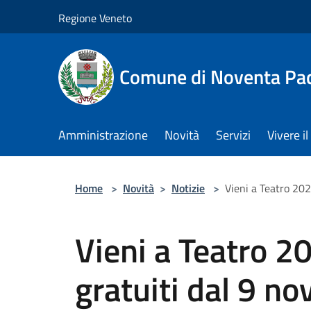
Salta al contenuto principale
Regione Veneto
Comune di Noventa Pa
Amministrazione
Novità
Servizi
Vivere 
Home
>
Novità
>
Notizie
>
Vieni a Teatro 202
Vieni a Teatro 20
gratuiti dal 9 n