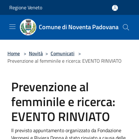
Salta al contenuto principale
Regione Veneto
Comune di Noventa Padovana
Home
>
Novità
>
Comunicati
>
Prevenzione al femminile e ricerca: EVENTO RINVIATO
Prevenzione al
femminile e ricerca:
EVENTO RINVIATO
Il previsto appuntamento organizzato da Fondazione
Veronesi e Riviera Donna è stato rinviato a causa delle