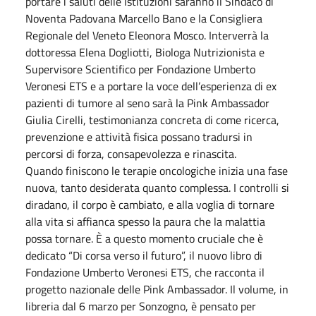
portare i saluti delle Istituzioni saranno il Sindaco di
Noventa Padovana Marcello Bano e la Consigliera
Regionale del Veneto Eleonora Mosco. Interverrà la
dottoressa Elena Dogliotti, Biologa Nutrizionista e
Supervisore Scientifico per Fondazione Umberto
Veronesi ETS e a portare la voce dell’esperienza di ex
pazienti di tumore al seno sarà la Pink Ambassador
Giulia Cirelli, testimonianza concreta di come ricerca,
prevenzione e attività fisica possano tradursi in
percorsi di forza, consapevolezza e rinascita.
Quando finiscono le terapie oncologiche inizia una fase
nuova, tanto desiderata quanto complessa. I controlli si
diradano, il corpo è cambiato, e alla voglia di tornare
alla vita si affianca spesso la paura che la malattia
possa tornare. È a questo momento cruciale che è
dedicato “Di corsa verso il futuro”, il nuovo libro di
Fondazione Umberto Veronesi ETS, che racconta il
progetto nazionale delle Pink Ambassador. Il volume, in
libreria dal 6 marzo per Sonzogno, è pensato per