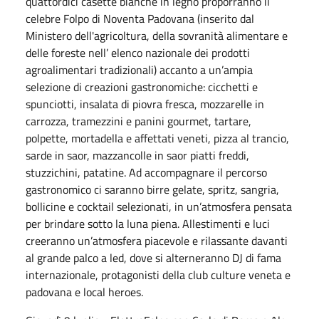
quattordici casette bianche in legno proporranno il
celebre Folpo di Noventa Padovana (inserito dal
Ministero dell'agricoltura, della sovranità alimentare e
delle foreste nell’ elenco nazionale dei prodotti
agroalimentari tradizionali) accanto a un’ampia
selezione di creazioni gastronomiche: cicchetti e
spunciotti, insalata di piovra fresca, mozzarelle in
carrozza, tramezzini e panini gourmet, tartare,
polpette, mortadella e affettati veneti, pizza al trancio,
sarde in saor, mazzancolle in saor piatti freddi,
stuzzichini, patatine. Ad accompagnare il percorso
gastronomico ci saranno birre gelate, spritz, sangria,
bollicine e cocktail selezionati, in un’atmosfera pensata
per brindare sotto la luna piena. Allestimenti e luci
creeranno un’atmosfera piacevole e rilassante davanti
al grande palco a led, dove si alterneranno DJ di fama
internazionale, protagonisti della club culture veneta e
padovana e local heroes.