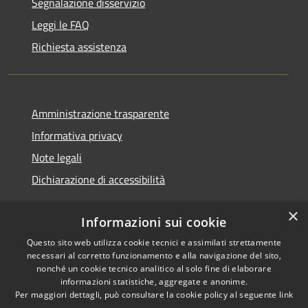
Segnalazione disservizio
Leggi le FAQ
Richiesta assistenza
Amministrazione trasparente
Informativa privacy
Note legali
Dichiarazione di accessibilità
×
Informazioni sui cookie
Questo sito web utilizza cookie tecnici e assimilati strettamente
RSS
Copyright © 2026 • Comune di
necessari al corretto funzionamento e alla navigazione del sito,
Accessibilità
Noventa Padovana • Powered
nonché un cookie tecnico analitico al solo fine di elaborare
Privacy
Municipium
Accesso
by
•
informazioni statistiche, aggregate e anonime.
Per maggiori dettagli, può consultare la cookie policy al seguente
link
Cookie
redazione