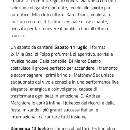
Chiara DC from Alterego accenderà via Roma con una
selezione elegante e potente, fedele allo spirito più
autentico della club culture. Karol Diac completa la
line-up con un set techno sensuale e trascinante,
pensato per far muovere il pubblico fino all’ultima
traccia.
Un sabato da cantare!
Sabato 11 lugli
o il format
24Mila Baci di Folpo profumerà di aperitivo, sorrisi e
musica house. Dalla consolle, DJ Marco Destro
costruisce il groove perfetto per accendere il tramonto
e accompagnare i primi brindisi. Matthew Sax unisce
sax suonato dal vivo e consolle in una performance live
elegante, energica e coinvolgente, capace di
trasformare ogni beat in emozione. DJ Andrea
Marchiorello aprirà infine il jukebox dei ricordi e della
festa, mixando i più grandi successi italiani e
internazionali da cantare tutti insieme.
Domenica 12 luglio
si chiude col botto: è Technofolpo