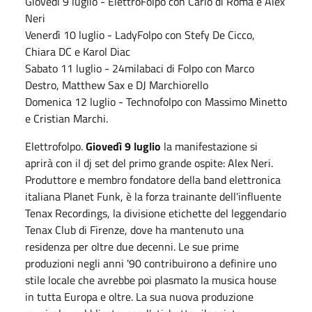
Giovedì 9 luglio - ElettroFolpo con Carlo di Roma e Alex
Neri
Venerdì 10 luglio - LadyFolpo con Stefy De Cicco,
Chiara DC e Karol Diac
Sabato 11 luglio - 24milabaci di Folpo con Marco
Destro, Matthew Sax e DJ Marchiorello
Domenica 12 luglio - Technofolpo con Massimo Minetto
e Cristian Marchi.
Elettrofolpo.
Giovedì 9 luglio
la manifestazione si
aprirà con il dj set del primo grande ospite: Alex Neri.
Produttore e membro fondatore della band elettronica
italiana Planet Funk, è la forza trainante dell'influente
Tenax Recordings, la divisione etichette del leggendario
Tenax Club di Firenze, dove ha mantenuto una
residenza per oltre due decenni. Le sue prime
produzioni negli anni '90 contribuirono a definire uno
stile locale che avrebbe poi plasmato la musica house
in tutta Europa e oltre. La sua nuova produzione