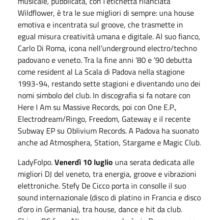
musicale, pubblicata, con l’etichetta rilanciata
Wildflower, è tra le sue migliori di sempre: una house
emotiva e incentrata sul groove, che trasmette in
egual misura creatività umana e digitale. Al suo fianco,
Carlo Di Roma, icona nell’underground electro/techno
padovano e veneto. Tra la fine anni ’80 e ’90 debutta
come resident al La Scala di Padova nella stagione
1993-94, restando sette stagioni e diventando uno dei
nomi simbolo del club. In discografia si fa notare con
Here I Am su Massive Records, poi con One E.P.,
Electrodream/Ringo, Freedom, Gateway e il recente
Subway EP su Oblivium Records. A Padova ha suonato
anche ad Atmosphera, Station, Stargame e Magic Club.
LadyFolpo.
Venerdì 10 luglio
una serata dedicata alle
migliori DJ del veneto, tra energia, groove e vibrazioni
elettroniche. Stefy De Cicco porta in consolle il suo
sound internazionale (disco di platino in Francia e disco
d’oro in Germania), tra house, dance e hit da club.