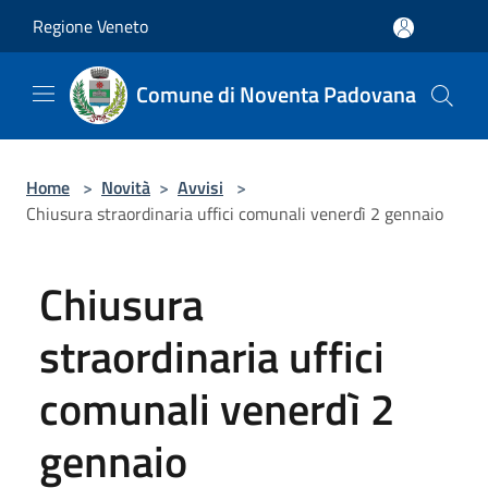
Salta al contenuto principale
Regione Veneto
Comune di Noventa Padovana
Home
>
Novità
>
Avvisi
>
Chiusura straordinaria uffici comunali venerdì 2 gennaio
Chiusura
straordinaria uffici
comunali venerdì 2
gennaio