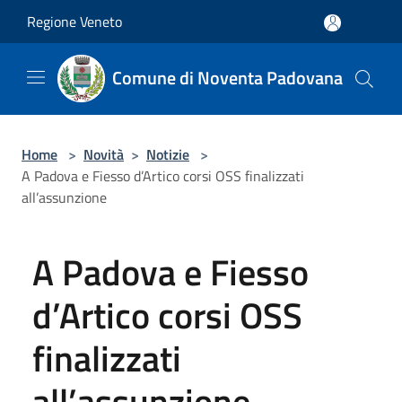
Salta al contenuto principale
Regione Veneto
Comune di Noventa Padovana
Home
>
Novità
>
Notizie
>
A Padova e Fiesso d’Artico corsi OSS finalizzati
all’assunzione
A Padova e Fiesso
d’Artico corsi OSS
finalizzati
all’assunzione