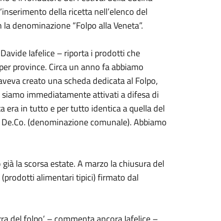
’inserimento della ricetta nell’elenco del
on la denominazione “Folpo alla Veneta”.
Davide Iafelice – riporta i prodotti che
i per province. Circa un anno fa abbiamo
 aveva creato una scheda dedicata al Folpo,
 siamo immediatamente attivati a difesa di
a era in tutto e per tutto identica a quella del
me De.Co. (denominazione comunale). Abbiamo
vo già la scorsa estate. A marzo la chiusura del
prodotti alimentari tipici) firmato dal
ra del folpo’ – commenta ancora Iafelice –