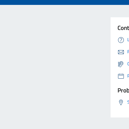
Cont
Prob