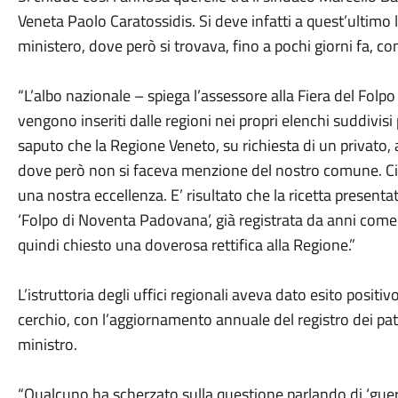
Veneta Paolo Caratossidis. Si deve infatti a quest’ultimo l
ministero, dove però si trovava, fino a pochi giorni fa, c
“L’albo nazionale – spiega l’assessore alla Fiera del Folpo 
vengono inseriti dalle regioni nei propri elenchi suddivis
saputo che la Regione Veneto, su richiesta di un privato,
dove però non si faceva menzione del nostro comune. Ci
una nostra eccellenza. E’ risultato che la ricetta presentat
‘Folpo di Noventa Padovana’, già registrata da anni co
quindi chiesto una doverosa rettifica alla Regione.”
L’istruttoria degli uffici regionali aveva dato esito positi
cerchio, con l’aggiornamento annuale del registro dei pat (
ministro.
“Qualcuno ha scherzato sulla questione parlando di ‘guer