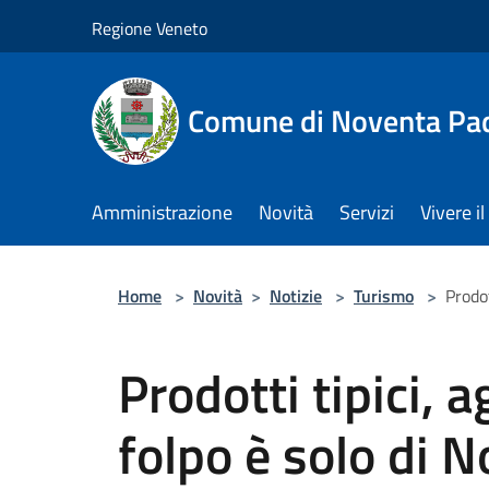
Salta al contenuto principale
Regione Veneto
Comune di Noventa Pa
Amministrazione
Novità
Servizi
Vivere 
Home
>
Novità
>
Notizie
>
Turismo
>
Prodot
Prodotti tipici, a
folpo è solo di 