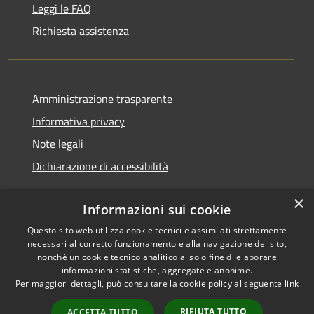
Leggi le FAQ
Richiesta assistenza
Amministrazione trasparente
Informativa privacy
Note legali
Dichiarazione di accessibilità
×
Informazioni sui cookie
Questo sito web utilizza cookie tecnici e assimilati strettamente
RSS
Copyright © 2026 • Comune di
necessari al corretto funzionamento e alla navigazione del sito,
Accessibilità
Noventa Padovana • Powered
nonché un cookie tecnico analitico al solo fine di elaborare
Privacy
Municipium
Accesso
by
•
informazioni statistiche, aggregate e anonime.
Per maggiori dettagli, può consultare la cookie policy al seguente
link
Cookie
redazione
Mappa del sito
RIFIUTA TUTTO
ACCETTA TUTTO