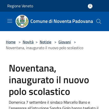
Salta al contenuto principale
Regione Veneto
Comune di Noventa Padovana
Home
>
Novità
>
Notizie
>
Giovani
>
Noventana, inaugurato il nuovo polo scolastico
Noventana,
inaugurato il nuovo
polo scolastico
Domenica 7 settembre il sindaco Marcello Bano e
l’assessore all’istruzione Sandra Giolo hanno tagliato il