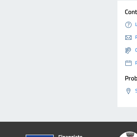
Cont
Prob