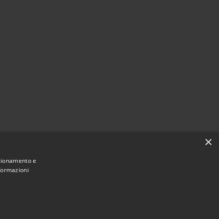
×
nzionamento e
nformazioni
Municipium
Accesso
di Noventa Padovana • Powered by
•