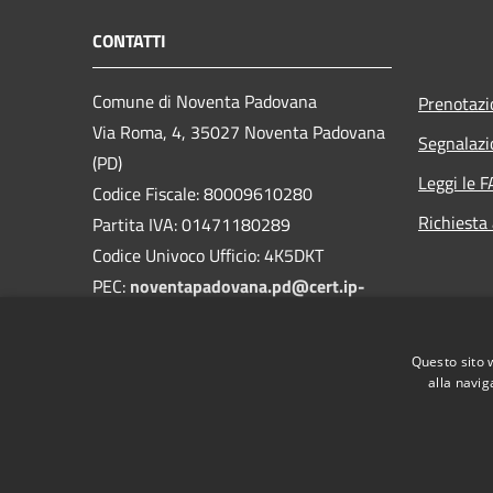
CONTATTI
Comune di Noventa Padovana
Prenotaz
Via Roma, 4, 35027 Noventa Padovana
Segnalazi
(PD)
Leggi le 
Codice Fiscale: 80009610280
Richiesta
Partita IVA: 01471180289
Codice Univoco Ufficio: 4K5DKT
PEC:
noventapadovana.pd@cert.ip-
veneto.net
Centralino Unico: 0498952102
Questo sito 
alla navig
RSS
Accessibilità
Privacy
Cookie
Mappa de