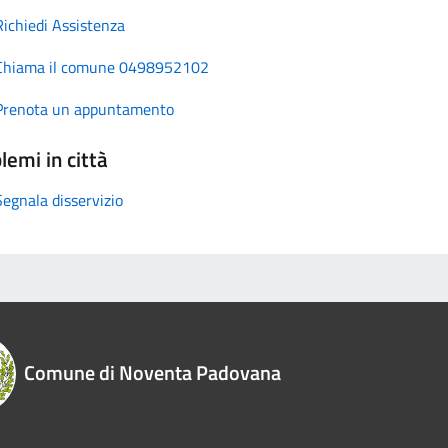
Richiedi Assistenza
Chiama il comune 0498952102
Prenota un appuntamento
lemi in città
Segnala disservizio
Comune di Noventa Padovana